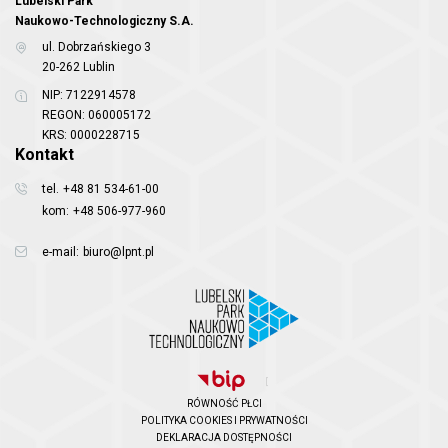
Lubelski Park
Naukowo-Technologiczny S.A.
ul. Dobrzańskiego 3
20-262 Lublin
NIP: 7122914578
REGON: 060005172
KRS: 0000228715
Kontakt
tel.
+48 81 534-61-00
kom:
+48 506-977-960
e-mail:
biuro@lpnt.pl
RÓWNOŚĆ PŁCI
POLITYKA COOKIES I PRYWATNOŚCI
DEKLARACJA DOSTĘPNOŚCI