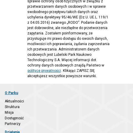
sprawie ochrony osób fizycznych w związku z
przetwarzaniem danych osobowych i w sprawie
swobodnego przepływu takich danych oraz
uchylenia dyrektywy 95/46/WE (Dz.U. UE.L. 119/1
z 04.05.2016) zwanego „RODO”. Podanie danych
jest dobrowolne, ale niezbędne do przetworzenia
zapytania. Zostałem poinformowany, że
przysługuje mi prawo dostępu do swoich danych,
możliwości ich poprawiania, żądania zaprzestania
ich przetwarzania. Administratorem danych
osobowych jest Lubelski Park Naukowo
Technologiczny S.A. Więcej informacji dot.
ochrony danych osobowych znajdą Państwo w
polityce prywatności
. Klikając ZAPISZ SIĘ
akceptujesz wszystkie powyższe warunki.
O Parku
Aktualności
Struktura
Misja
Dostępność
Partnerzy
Działania