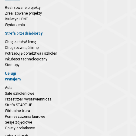
Realizowane projekty
Zrealizowane projekty
Biuletyn LPNT
Wydarzenia
Strefa przedsiębiorcy
Chcę założyć firmę
Chcę rozwinąć firmę
Potrzebuję doradztwa i szkoleń
Inkubator technologiczny
Start-upy
Usługi
Wynajem
Aula
Sale szkoleniowe
Przestrzeń wystawiennicza
Strefa START-UP
Wirtualne biura
Pomieszczenia biurowe
Sesje zdjęciowe
Opłaty dodatkowe