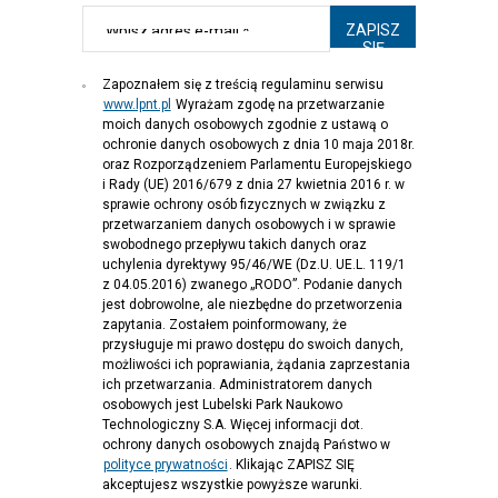
Zapoznałem się z treścią regulaminu serwisu
www.lpnt.pl
Wyrażam zgodę na przetwarzanie
moich danych osobowych zgodnie z ustawą o
ochronie danych osobowych z dnia 10 maja 2018r.
oraz Rozporządzeniem Parlamentu Europejskiego
i Rady (UE) 2016/679 z dnia 27 kwietnia 2016 r. w
sprawie ochrony osób fizycznych w związku z
przetwarzaniem danych osobowych i w sprawie
swobodnego przepływu takich danych oraz
uchylenia dyrektywy 95/46/WE (Dz.U. UE.L. 119/1
z 04.05.2016) zwanego „RODO”. Podanie danych
jest dobrowolne, ale niezbędne do przetworzenia
zapytania. Zostałem poinformowany, że
przysługuje mi prawo dostępu do swoich danych,
możliwości ich poprawiania, żądania zaprzestania
ich przetwarzania. Administratorem danych
osobowych jest Lubelski Park Naukowo
Technologiczny S.A. Więcej informacji dot.
ochrony danych osobowych znajdą Państwo w
polityce prywatności
. Klikając ZAPISZ SIĘ
akceptujesz wszystkie powyższe warunki.