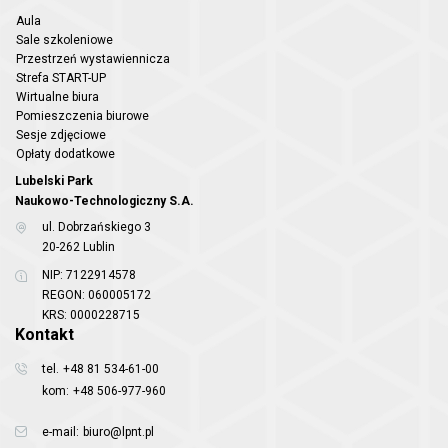
Aula
Sale szkoleniowe
Przestrzeń wystawiennicza
Strefa START-UP
Wirtualne biura
Pomieszczenia biurowe
Sesje zdjęciowe
Opłaty dodatkowe
Lubelski Park
Naukowo-Technologiczny S.A.
ul. Dobrzańskiego 3
20-262 Lublin
NIP: 7122914578
REGON: 060005172
KRS: 0000228715
Kontakt
tel.
+48 81 534-61-00
kom:
+48 506-977-960
e-mail:
biuro@lpnt.pl